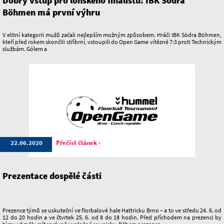
Dobrý vstup pro loňského finalistu: IBK Södra
Böhmen má první výhru
V elitní kategorii mužů začali nejlepším možným způsobem. Hráči IBK Södra Böhmen,
kteří před rokem skončili stříbrní, vstoupili do Open Game vítězně 7:3 proti Technickým
službám. Gólem a
22.06.2020
Přečíst článek ›
Prezentace dospělé části
Prezence týmů se uskuteční ve florbalové hale Hattricku Brno – a to ve středu 24. 6. od
12 do 20 hodin a ve čtvrtek 25. 6. od 8 do 18 hodin. Před příchodem na prezenci by