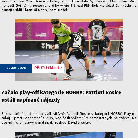
Semifinalistou Open Game v kategorii ELITE se stalo Gymnázium Chomutov. Mezi
nejlepší čtyři týmy postoupilo díky výhře 5:1 nad FBK Bobrky. Účast Gymnázia na
turnaji přiblížil brankář Ondřej Karel Hošek,
27.06.2020
Přečíst článek ›
Začalo play-off kategorie HOBBY: Patrioti Rosice
ustáli napínavé nájezdy
Z neskutečného dramatu vyšli vítězně Patrioti Rosice v kategorii HOBBY. Play-off
zahájili proti Gentlemen`s club, kde čelili vyřazení v samostatných nájezdech. Na
poslední chvíli ale vyrovnal a pak i rozhodl David Brouček,