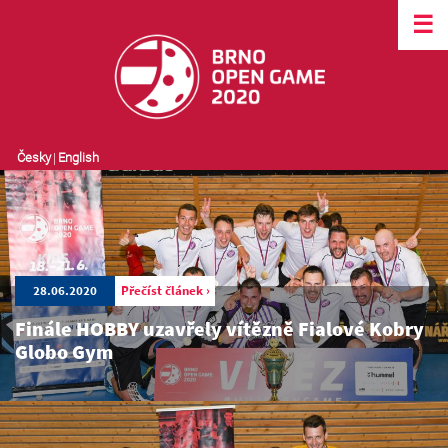
☰
Česky
|
English
28.06.2020
Přečíst článek ›
Finále HOBBY uzavřely vítězně Fialové Kobry
Globo Gym