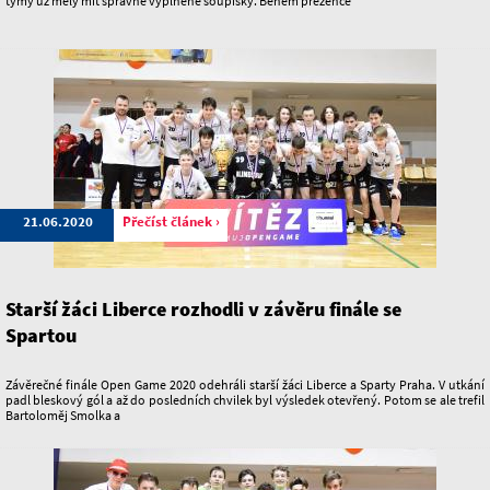
týmy už měly mít správně vyplněné soupisky. Během prezence
21.06.2020
Přečíst článek ›
Starší žáci Liberce rozhodli v závěru finále se
Spartou
Závěrečné finále Open Game 2020 odehráli starší žáci Liberce a Sparty Praha. V utkání
padl bleskový gól a až do posledních chvilek byl výsledek otevřený. Potom se ale trefil
Bartoloměj Smolka a