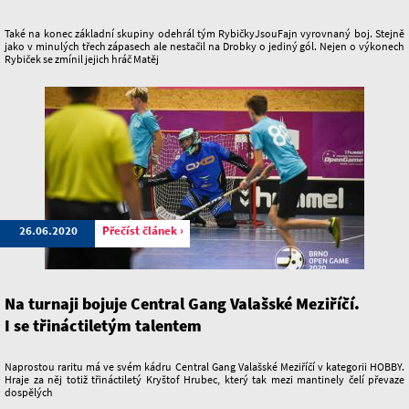
Také na konec základní skupiny odehrál tým RybičkyJsouFajn vyrovnaný boj. Stejně
jako v minulých třech zápasech ale nestačil na Drobky o jediný gól. Nejen o výkonech
Rybiček se zmínil jejich hráč Matěj
26.06.2020
Přečíst článek ›
Na turnaji bojuje Central Gang Valašské Meziříčí.
I se třináctiletým talentem
Naprostou raritu má ve svém kádru Central Gang Valašské Meziříčí v kategorii HOBBY.
Hraje za něj totiž třináctiletý Kryštof Hrubec, který tak mezi mantinely čelí převaze
dospělých