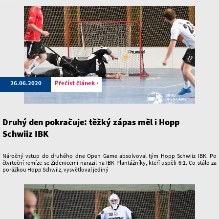
26.06.2020
Přečíst článek ›
Druhý den pokračuje: těžký zápas měl i Hopp
Schwiiz IBK
Náročný vstup do druhého dne Open Game absolvoval tým Hopp Schwiiz IBK. Po
čtvrteční remíze se Židenicemi narazil na IBK Plantážníky, kteří uspěli 6:1. Co stálo za
porážkou Hopp Schwiiz, vysvětloval jediný