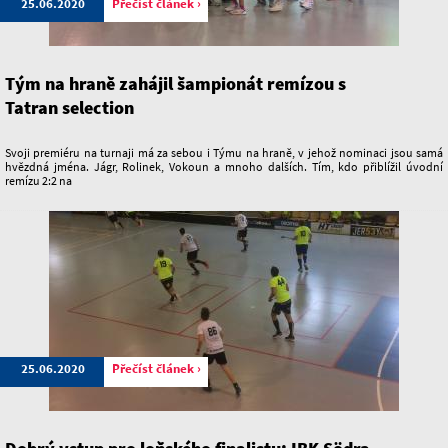
25.06.2020
Přečíst článek ›
Tým na hraně zahájil šampionát remízou s
Tatran selection
Svoji premiéru na turnaji má za sebou i Týmu na hraně, v jehož nominaci jsou samá
hvězdná jména. Jágr, Rolinek, Vokoun a mnoho dalších. Tím, kdo přiblížil úvodní
remízu 2:2 na
25.06.2020
Přečíst článek ›