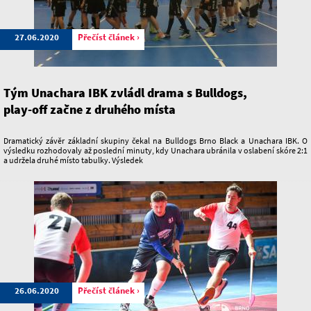
27.06.2020
Přečíst článek ›
Tým Unachara IBK zvládl drama s Bulldogs,
play-off začne z druhého místa
Dramatický závěr základní skupiny čekal na Bulldogs Brno Black a Unachara IBK. O
výsledku rozhodovaly až poslední minuty, kdy Unachara ubránila v oslabení skóre 2:1
a udržela druhé místo tabulky. Výsledek
26.06.2020
Přečíst článek ›