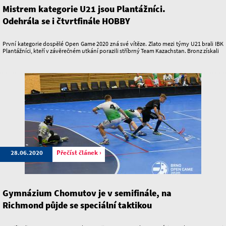
Mistrem kategorie U21 jsou Plantážníci.
Odehrála se i čtvrtfinále HOBBY
První kategorie dospělé Open Game 2020 zná své vítěze. Zlato mezi týmy U21 brali IBK
Plantážníci, kteří v závěrečném utkání porazili stříbrný Team Kazachstan. Bronz získali
28.06.2020
Přečíst článek ›
Gymnázium Chomutov je v semifinále, na
Richmond půjde se speciální taktikou