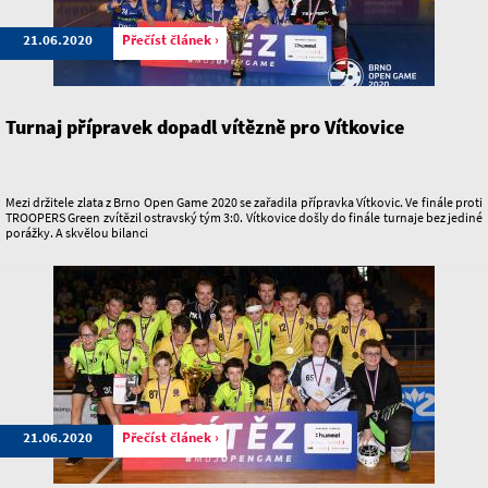
21.06.2020
Přečíst článek ›
Turnaj přípravek dopadl vítězně pro Vítkovice
Mezi držitele zlata z Brno Open Game 2020 se zařadila přípravka Vítkovic. Ve finále proti
TROOPERS Green zvítězil ostravský tým 3:0. Vítkovice došly do finále turnaje bez jediné
porážky. A skvělou bilanci
21.06.2020
Přečíst článek ›