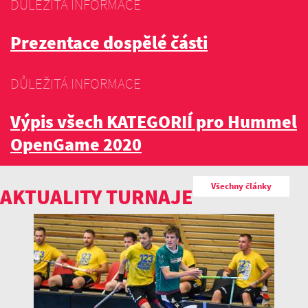
DŮLEŽITÁ INFORMACE
Prezentace dospělé části
DŮLEŽITÁ INFORMACE
Výpis všech KATEGORIÍ pro Hummel
OpenGame 2020
Všechny články
AKTUALITY TURNAJE