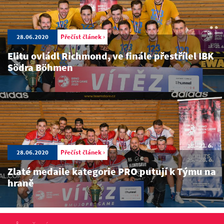
28.06.2020
Přečíst článek ›
Elitu ovládl Richmond, ve finále přestřílel IBK
Södra Böhmen
28.06.2020
Přečíst článek ›
Zlaté medaile kategorie PRO putují k Týmu na
hraně