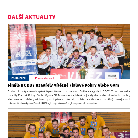
DALŠÍ AKTUALITY
29.06.2020
Přečíst článek >
Finále HOBBY uzavřely vítězně Fialové Kobry Globo Gym
Posledním zápasem dospělé Open Game 2020 se stalo finále kategorie HOBBY. V něm na sebe
narazily Fialové Kobry Globo Gym a SK Domaslavice, které bojovaly do posledního dechu. Kobry
ale nakonec udržely náskok z první půle a převzaly pohár za výhru 4:2. Úspěšný turnaj shrnul
tahoun Globo Gymu Kamil Bříška, který zároveň byl nejproduktivnějším