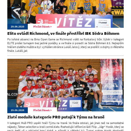
29.06.2020
Přečíst článek >
Elitu ovládl Richmond, ve finále přestřílel IBK Södra Böhmen
Po loňské absenci na Brno Open Game se Richmond vrátil na florbalový trůn. Výběr v kategorii
ELITE prošel turnajem bez jediné porážky a ve finále si poradil se Södra Böhmen 8:3. Nejlepším
hráčem zlatého mužstva byl vyhlášen obránce Lukáš Jalový, který se podělil o dojmy z vítězného
finále. Lukáši, jak
29.06.2020
Přečíst článek >
Zlaté medaile kategorie PRO putují k Týmu na hraně
V kategorii Muži PRO uspěli hráči Týmu na hraně. Ve finále zdolali, jak jinak než na samostatné
nájezdy, Tatran selection a brali cenné zlato. Rozhodující střílení zvládl Filip „Jágr“ Horák, který se
navíc trefil už v základní hrací době, a přispěl k vítězství 3:2. Turnaj potom Horák zhodnotil