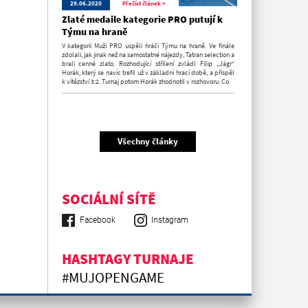
29.06.2020
Přečíst článek >
Zlaté medaile kategorie PRO putují k
Týmu na hraně
V kategorii Muži PRO uspěli hráči Týmu na hraně. Ve finále
zdolali, jak jinak než na samostatné nájezdy, Tatran selection a
brali cenné zlato. Rozhodující střílení zvládl Filip „Jágr“
Horák, který se navíc trefil už v základní hrací době, a přispěl
k vítězství 3:2. Turnaj potom Horák zhodnotil v rozhovoru. Co
Všechny články
SOCIÁLNÍ SÍTĚ
Facebook
Instagram
HASHTAGY TURNAJE
#MUJOPENGAME