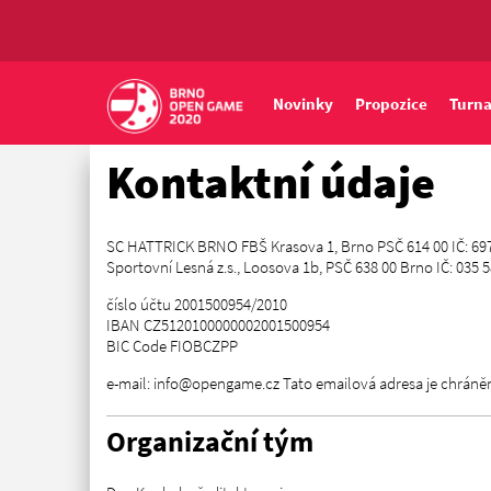
Novinky
Propozice
Turna
Kontaktní údaje
SC HATTRICK BRNO FBŠ Krasova 1, Brno PSČ 614 00 IČ: 697
Sportovní Lesná z.s., Loosova 1b, PSČ 638 00 Brno IČ: 035 
číslo účtu 2001500954/2010
IBAN CZ5120100000002001500954
BIC Code FIOBCZPP
e-mail: info@opengame.cz Tato emailová adresa je chráněna
Organizační tým