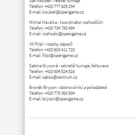
Dan Koubek - ředitel turnaje
Telefon: +420 777 629 254
E-mail: koubek@opengame.cz
Michal Havelka - koordinátor rozhodčích
Telefon: +420 734 780 484
E-mail: rozhodci@opengame.cz
Vít Filipi - rozpisy zápasů
Telefon: +420 603 411 720
E-mail: filipi@opengame.cz
Sabina Grycová - sekretář turnaje, fakturace
Telefon: +420 604 524 816
E-mail: sabos@centrum.cz
Broněk Bryson - dobrovolníci a pořadatelé
Telefon: +420 775 363 904
E-mail: bryson@opengame.cz