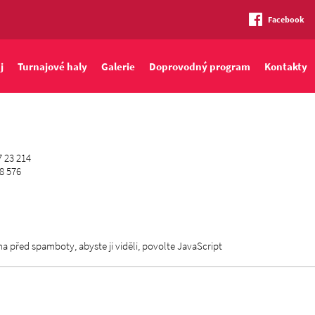
Facebook
j
Turnajové haly
Galerie
Doprovodný program
Kontakty
 23 214
58 576
 před spamboty, abyste ji viděli, povolte JavaScript