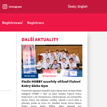
Instagram
Česky
|
English
Registrovaní
Registrace
DALŠÍ AKTUALITY
29.06.2020
Přečíst článek >
Finále HOBBY uzavřely vítězně Fialové
Kobry Globo Gym
Posledním zápasem dospělé Open Game 2020 se stalo finále
kategorie HOBBY. V něm na sebe narazily Fialové Kobry
Globo Gym a SK Domaslavice, které bojovaly do posledního
dechu. Kobry ale nakonec udržely náskok z první půle a
převzaly pohár za výhru 4:2. Úspěšný turnaj shrnul tahoun
Globo Gymu Kamil Bříška, který zároveň byl