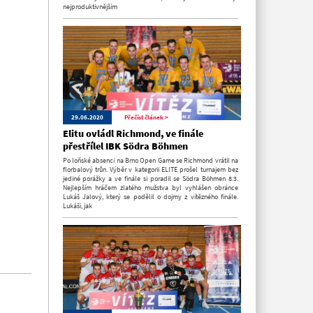
nejproduktivnějším
29.06.2020
Přečíst článek >
Elitu ovládl Richmond, ve finále
přestřílel IBK Södra Böhmen
Po loňské absenci na Brno Open Game se Richmond vrátil na
florbalový trůn. Výběr v kategorii ELITE prošel turnajem bez
jediné porážky a ve finále si poradil se Södra Böhmen 8:3.
Nejlepším hráčem zlatého mužstva byl vyhlášen obránce
Lukáš Jalový, který se podělil o dojmy z vítězného finále.
Lukáši, jak