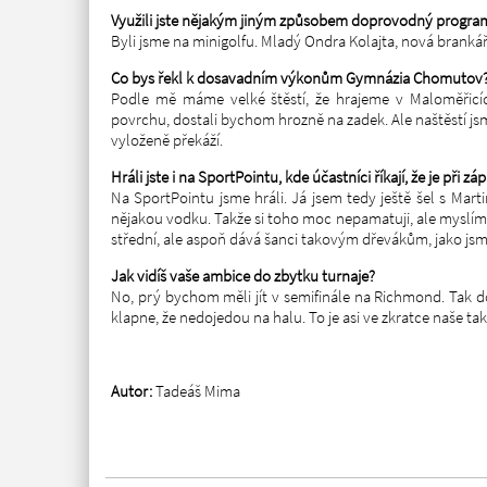
Využili jste nějakým jiným způsobem doprovodný progra
Byli jsme na minigolfu. Mladý Ondra Kolajta, nová brankářs
Co bys řekl k dosavadním výkonům Gymnázia Chomutov
Podle mě máme velké štěstí, že hrajeme v Maloměřicíc
povrchu, dostali bychom hrozně na zadek. Ale naštěstí jsm
vyloženě překáží.
Hráli jste i na SportPointu, kde účastníci říkají, že je při 
Na SportPointu jsme hráli. Já jsem tedy ještě šel s Ma
nějakou vodku. Takže si toho moc nepamatuji, ale myslím 
střední, ale aspoň dává šanci takovým dřevákům, jako js
Jak vidíš vaše ambice do zbytku turnaje?
No, prý bychom měli jít v semifinále na Richmond. Tak d
klapne, že nedojedou na halu. To je asi ve zkratce naše t
Autor:
Tadeáš Mima