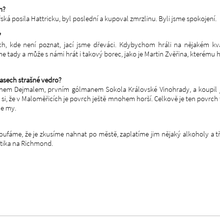
m?
ká posila Hattricku, byl poslední a kupoval zmrzlinu. Byli jsme spokojení.
?
h, kde není poznat, jací jsme dřeváci. Kdybychom hráli na nějakém kv
e tady a může s námi hrát i takový borec, jako je Martin Zvěřina, kterému 
zápasech strašné vedro?
rtinem Dejmalem, prvním gólmanem Sokola Královské Vinohrady, a koupil 
si, že v Maloměřicích je povrch ještě mnohem horší. Celkově je ten povrch
me my.
oufáme, že je zkusíme nahnat po městě, zaplatíme jim nějaký alkoholy a t
aktika na Richmond.