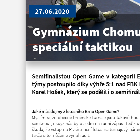
27.06.2020
Gymnázium Chomuto
speciální taktikou
Semifinalistou Open Game v kategorii 
týmy postoupilo díky výhře 5:1 nad FBK B
Karel Hošek, který se podělil i o semifiná
Jaké máš dojmy z letošního Brno Open Game?
Myslím si, že obecně brněnské turnaje jsou takové horší
semknout, i když nás bylo sedm na ranní zápas. Teď kluc
škoda, že vstup na Riviéru není letos na turnajový nára
takže si to můžeme vynahradit.