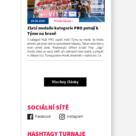
29.06.2020
Přečíst článek >
Zlaté medaile kategorie PRO putují k
Týmu na hraně
V kategorii Muži PRO uspěli hráči Týmu na hraně. Ve finále
zdolali, jak jinak než na samostatné nájezdy, Tatran selection a
brali cenné zlato. Rozhodující střílení zvládl Filip „Jágr“
Horák, který se navíc trefil už v základní hrací době, a přispěl
k vítězství 3:2. Turnaj potom Horák zhodnotil v rozhovoru. Co
Všechny články
SOCIÁLNÍ SÍTĚ
Facebook
Instagram
HASHTAGY TURNAJE