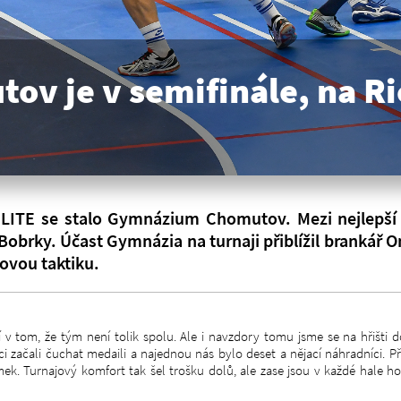
v je v semifinále, na R
ELITE se stalo Gymnázium Chomutov. Mezi nejlepší 
obrky. Účast Gymnázia na turnaji přiblížil brankář O
lovou taktiku.
 v tom, že tým není tolik spolu. Ale i navzdory tomu jsme se na hřišti d
i začali čuchat medaili a najednou nás bylo deset a nějací náhradníci. Př
mek. Turnajový komfort tak šel trošku dolů, ale zase jsou v každé hale h