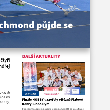
ichmond půjde se
DALŠÍ AKTUALITY
čtyři
ndřej
okázali
29.06.2020
Přečíst článek >
ijde mi
Finále HOBBY uzavřely vítězně Fialové
ospody,
Kobry Globo Gym
Posledním zápasem dospělé Open Game 2020 se stalo finále