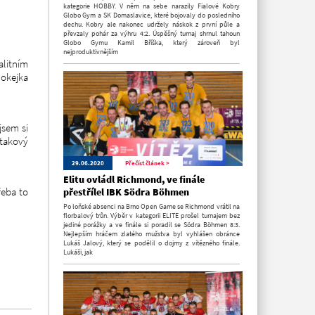
kategorie HOBBY. V něm na sebe narazily Fialové Kobry
Globo Gym a SK Domaslavice, které bojovaly do posledního
dechu. Kobry ale nakonec udržely náskok z první půle a
převzaly pohár za výhru 4:2. Úspěšný turnaj shrnul tahoun
Globo Gymu Kamil Bříška, který zároveň byl
nejproduktivnějším
alitním
hokejka
jsem si
 takový
29.06.2020
Přečíst článek >
Elitu ovládl Richmond, ve finále
řeba to
přestřílel IBK Södra Böhmen
Po loňské absenci na Brno Open Game se Richmond vrátil na
florbalový trůn. Výběr v kategorii ELITE prošel turnajem bez
jediné porážky a ve finále si poradil se Södra Böhmen 8:3.
Nejlepším hráčem zlatého mužstva byl vyhlášen obránce
Lukáš Jalový, který se podělil o dojmy z vítězného finále.
Lukáši, jak