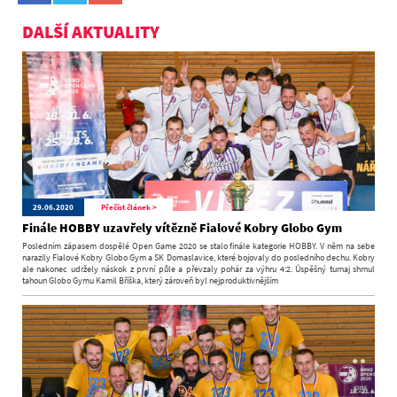
DALŠÍ AKTUALITY
29.06.2020
Přečíst článek >
Finále HOBBY uzavřely vítězně Fialové Kobry Globo Gym
Posledním zápasem dospělé Open Game 2020 se stalo finále kategorie HOBBY. V něm na sebe
narazily Fialové Kobry Globo Gym a SK Domaslavice, které bojovaly do posledního dechu. Kobry
ale nakonec udržely náskok z první půle a převzaly pohár za výhru 4:2. Úspěšný turnaj shrnul
tahoun Globo Gymu Kamil Bříška, který zároveň byl nejproduktivnějším