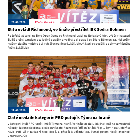
29.06.2020
Přečíst článek >
Elitu ovládl Richmond, ve finále přestřílel IBK Södra Böhmen
Po loňské absenci na Brno Open Game se Richmond vrátil na florbalový trůn. Výběr v kategorii
ELITE prošel turnajem bez jediné porážky a ve finále si poradil se Södra Böhmen 8:3. Nejlepším
hráčem zlatého mužstva byl vyhlášen obránce Lukáš Jalový, který se podělil o dojmy z vítězného
finále. Lukáši, jak
29.06.2020
Přečíst článek >
Zlaté medaile kategorie PRO putují k Týmu na hraně
V kategorii Muži PRO uspěli hráči Týmu na hraně. Ve finále zdolali, jak jinak než na samostatné
nájezdy, Tatran selection a brali cenné zlato. Rozhodující střílení zvládl Filip „Jágr“ Horák, který se
navíc trefil už v základní hrací době, a přispěl k vítězství 3:2. Turnaj potom Horák zhodnotil
v rozhovoru. Co